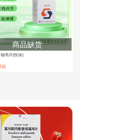
商品缺货
福韦片(恒沐)
0
起