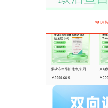
丙肝用药
索磷布韦维帕他韦片(丙通沙)(吉三代)
￥2999.00
￥209
起