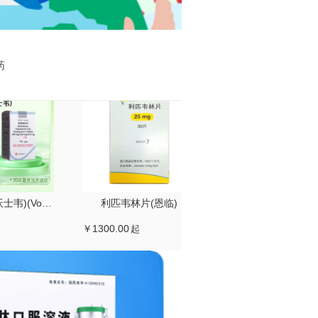
药
索磷维伏片(沃士韦)(Vosevi)
利匹韦林片(恩临)
￥1300.00
起