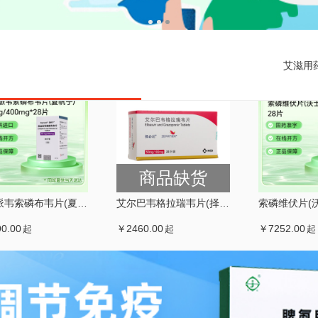
艾滋用
商品缺货
来迪派韦索磷布韦片(夏帆宁)
艾尔巴韦格拉瑞韦片(择必达)
0.00
￥2460.00
￥7252.00
起
起
起