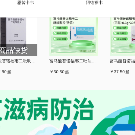
恩替卡韦
阿德福韦
商品缺货
富马酸替诺福韦二吡呋酯片(韦瑞德)
富马酸替诺福韦二吡呋酯片(倍信)
.90
￥30.50
￥37.50
起
起
起