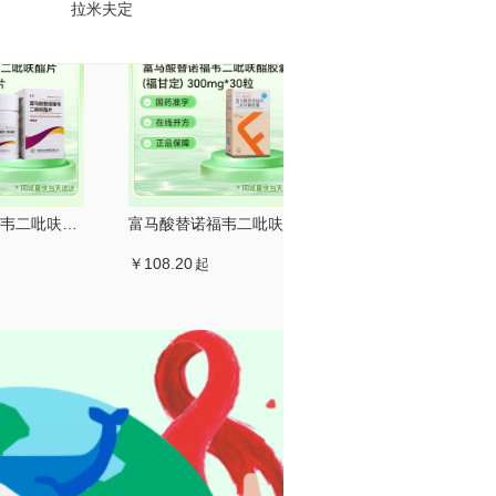
拉米夫定
富马酸替诺福韦二吡呋酯片(正稳)
富马酸替诺福韦二吡呋酯胶囊(福甘定)
￥108.20
￥174.00
起
起