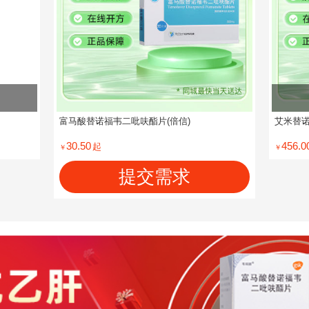
富马酸替诺福韦二吡呋酯片(倍信)
艾米替诺
30.50
456.0
起
￥
￥
提交需求