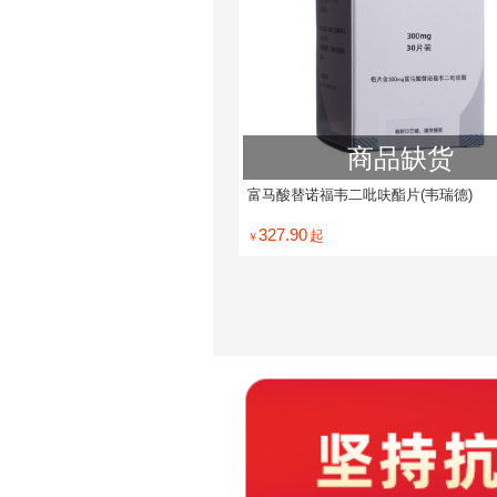
商品缺货
富马酸替诺福韦二吡呋酯片(韦瑞德)
327.90
起
￥