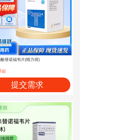
酚替诺福韦片(晴力得)
0
起
提交需求