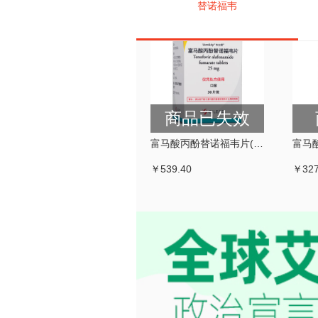
替诺福韦
商品已失效
富马酸丙酚替诺福韦片(韦立得)(TAF)
￥539.40
￥327