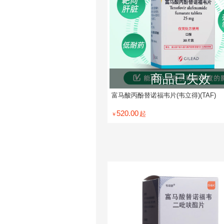
商品已失效
富马酸丙酚替诺福韦片(韦立得)(TAF)
520.00
起
￥