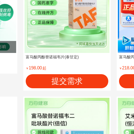
富马酸丙酚替诺福韦片(泰甘定)
富马酸丙
198.00
218.0
起
￥
￥
提交需求